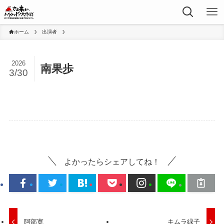
ホーム
出演者
2026
南果歩
3/30
よかったらシェアしてね！
阿部寛
キムラ緑子