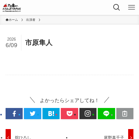
ホーム
出演者
2026
市原隼人
6/09
よかったらシェアしてね！
舘ひろし
尾野真千子