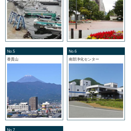
No.5
No.6
香貫山
南部浄化センター
No.7