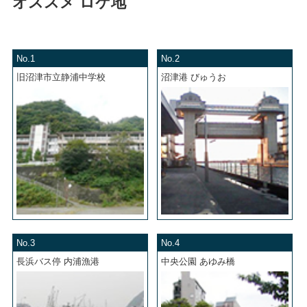
オススメ ロケ地
No.1
No.2
旧沼津市立静浦中学校
沼津港 びゅうお
No.3
No.4
長浜バス停 内浦漁港
中央公園 あゆみ橋