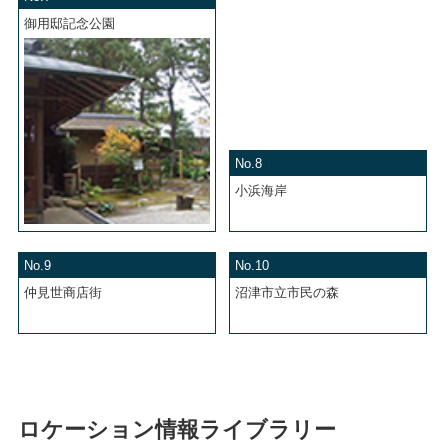
御用邸記念公園
No.8
小浜海岸
No.9
No.10
仲見世商店街
沼津市立市民の森
ロケーション情報ライブラリー