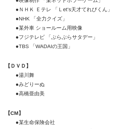
●映像制作 「某ネットホラーゲーム」
●ＮＨＫ Ｅテレ 「Ｌet’s天才てれびくん」
●NHK 「全力クイズ」
●某外車 ショールーム用映像
●フジテレビ 「ぶらぶらサタデー」
●TBS 「WADAIの王国」
【ＤＶＤ】
●湯川舞
●みどりーぬ
●高橋亜由美
【CM】
●某生命保険会社