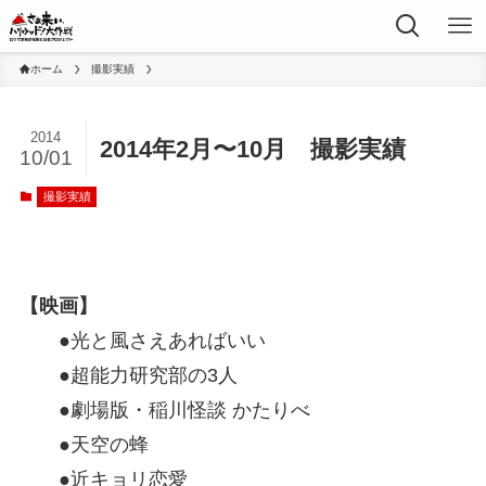
ホーム
撮影実績
2014
2014年2月〜10月 撮影実績
10/01
撮影実績
【映画】
●光と風さえあればいい
●超能力研究部の3人
●劇場版・稲川怪談 かたりべ
●天空の蜂
●近キョリ恋愛