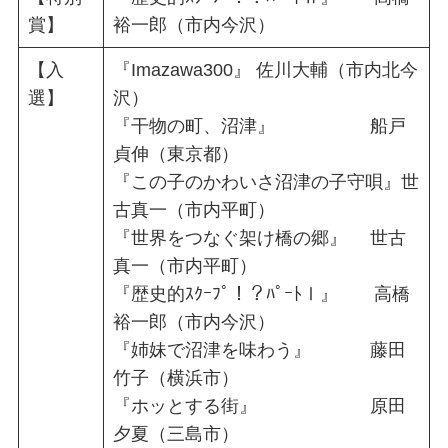
賞】
裕一郎（市内今沢）
【入
『Imazawa300』 佐川大輔（市内北今
選】
沢）
『干物の町、沼津』 船戸
貞伸（東京都）
『この子のかわいさ沼津の子守唄』世
古真一（市内平町）
『世界をつなぐ架け橋の郷』 世古
真一（市内平町）
『歴史的ｽｸｰﾌﾟ！？ﾊﾟｰﾄⅠ』 高橋
裕一郎（市内今沢）
『姉妹で沼津を味わう』 藤田
竹子（横浜市）
『ホッとする街』 原田
夕夏（三島市）