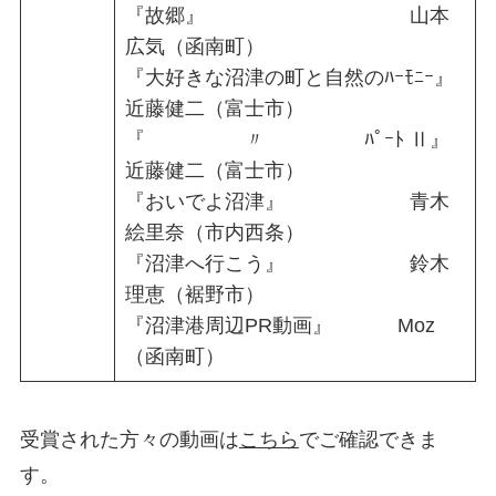
『故郷』 山本
広気（函南町）
『大好きな沼津の町と自然のﾊｰﾓﾆｰ』
近藤健二（富士市）
『 〃 ﾊﾟｰﾄ Ⅱ』
近藤健二（富士市）
『おいでよ沼津』 青木
絵里奈（市内西条）
『沼津へ行こう』 鈴木
理恵（裾野市）
『沼津港周辺PR動画』 Moz
（函南町）
受賞された方々の動画は
こちら
でご確認できま
す。