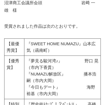
沼津商工会議所会頭 岩﨑 一
雄 様
受賞されました作品は次のとおりです。
【最優
『SWEET HOME NUMAZU』山本広
秀賞】
気（函南町）
【優秀
『夢見る駿河湾♪』 野口 晃
賞】
（市内下香貫）
『NUMAZU解放区』 播本浩
嗣（市内大岡）
『今日もデート』 海野
裕基（市内大岡）
【特別
『歴史的ｽｸｰﾌﾟ！？ﾊﾟｰﾄⅡ』 高橋