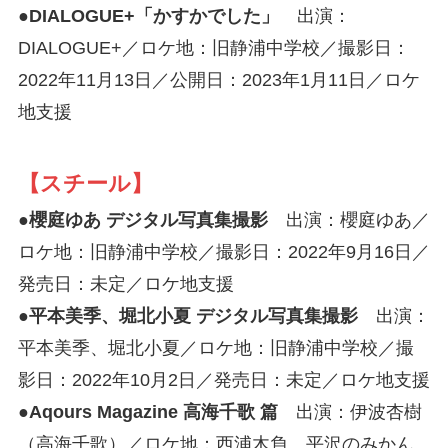
●
DIALOGUE+「かすかでした」
出演：
DIALOGUE+／ロケ地：旧静浦中学校／撮影日：
2022年11月13日／公開日：2023年1月11日／ロケ
地支援
【スチール】
●
櫻庭ゆあ デジタル写真集撮影
出演：櫻庭ゆあ／
ロケ地：旧静浦中学校／撮影日：2022年9月16日／
発売日：未定／ロケ地支援
●
平本美季、堀北小夏 デジタル写真集撮影
出演：
平本美季、堀北小夏／ロケ地：旧静浦中学校／撮
影日：2022年10月2日／発売日：未定／ロケ地支援
●
Aqours Magazine 高海千歌 篇
出演：伊波杏樹
（高海千歌）／ロケ地：西浦木負、平沢のみかん