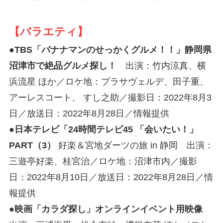
【バラエティ】
●TBS「バナナマンのせっかくグルメ！！」静岡県
沼津市で絶品グルメ探し！
出演：竹内涼真、横
浜流星 ほか／ロケ地：プラサヴェルデ、田子重、
アーレスコート、 すし之助／撮影日：2022年8月3
日／放送日：2022年8月28日／情報提供
●
日本テレビ「24時間テレビ45 「会いたい！」
PART（3）
好楽＆宮地ダーツの旅 in 静岡 出演：
三遊亭好楽、桂宮治／ロケ地：沼津市内／撮影
日：2022年8月10日／放送日：2022年8月28日／情
報提供
●映画「カラダ探し」オンラインイベント用映像