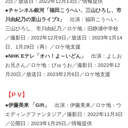
2日／放送日：2022年12月13日／情報提供
●
チャンネル銀河「福田こうへい、三山ひろし、市
川由紀乃の里山ライブ3」
出演：福田こうへい、
三山ひろし、市川由紀乃／ロケ地：旧静浦中学校
／撮影日：2022年12月9日／放送日：2023年1月14
日、1月29日（再）／ロケ地支援
●
NHK Eテレ「オハ！よ～いどん」
出演：よしお
お兄さん／ロケ地：びゅうお／撮影日：2022年12
月20日／放送日：2023年2月6日／ロケ地支援
【P V】
●
伊藤美来 「Gift」
出演：伊藤美来／ロケ地：ウ
エディングファンタジア／撮影日：2022年11月3日
／公開日：2023年1月25日／情報提供