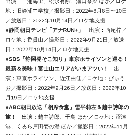
出演：三浦海里、松永有紗、溝口奈菜 ほか／ロケ
地：旧静浦中学校／撮影日：2022年8月8日〜10日
／放送日：2022年10月14日／ロケ地支援
●
静岡朝日テレビ「アナRUN+」
出演：西尾梓／
ロケ地：香貫山／撮影日：2022年9月21日／放送
日：2022年10月14日／ロケ地支援
●
SBS「静岡発そこ知り」東京ホライソンと巡る！
最新＆美味！富士山エリアがいまアツい！
出
演：東京ホライソン、近江由佳／ロケ地：びゅう
お／撮影日：2022年9月26日／放送日：2022年10
月19日／ロケ地支援
●
ABC朝日放送「相席食堂」雪平莉左＆越中詩郎の
旅！
出演：越中詩郎、千鳥 ほか／ロケ地：沼津
港、くるら戸田壱の湯 ほか／撮影日：2022年11月