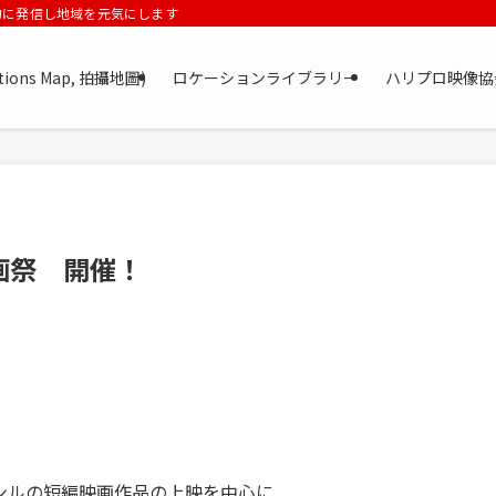
力に発信し地域を元気にします
tions Map, 拍攝地圖)
ロケーションライブラリー
ハリプロ映像協
画祭 開催！
ンルの短編映画作品の上映を中心に