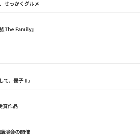
ビ、せっかくグルメ
e Family』
して、優子Ⅱ』
ト受賞作品
及び講演会の開催