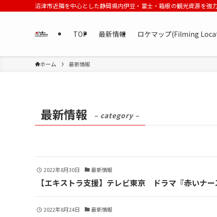
沼津市近隣を中心とした静岡県内伊豆・富士・箱根の観光資源を強
TOP
最新情報
ロケマップ(Filming Loca
ホーム
最新情報
最新情報
– category –
2022年8月30日
最新情報
【エキストラ支援】テレビ東京 ドラマ『赤いナー
2022年8月24日
最新情報